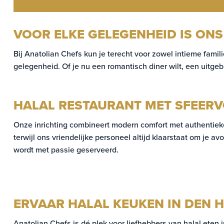
VOOR ELKE GELEGENHEID IS ONS
Bij Anatolian Chefs kun je terecht voor zowel intieme fami
gelegenheid. Of je nu een romantisch diner wilt, een uitgebr
HALAL RESTAURANT MET SFEER
Onze inrichting combineert modern comfort met authentieke 
terwijl ons vriendelijke personeel altijd klaarstaat om je 
wordt met passie geserveerd.
ERVAAR HALAL KEUKEN IN DEN 
Anatolian Chefs is dé plek voor liefhebbers van halal eten