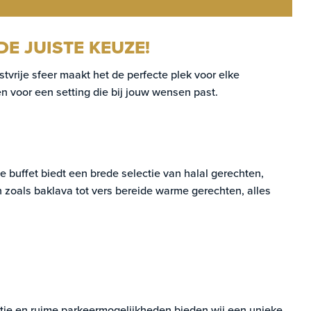
E JUISTE KEUZE!
vrije sfeer maakt het de perfecte plek voor elke
en voor een setting die bij jouw wensen past.
 buffet biedt een brede selectie van halal gerechten,
n zoals baklava tot vers bereide warme gerechten, alles
catie en ruime parkeermogelijkheden bieden wij een unieke