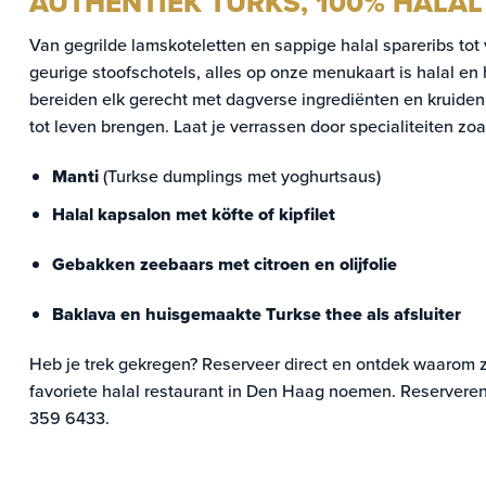
AUTHENTIEK TURKS, 100% HALAL
Van gegrilde lamskoteletten en sappige halal spareribs tot 
geurige stoofschotels, alles op onze menukaart is halal e
bereiden elk gerecht met dagverse ingrediënten en kruide
tot leven brengen. Laat je verrassen door specialiteiten zoa
Manti
(Turkse dumplings met yoghurtsaus)
Halal kapsalon met köfte of kipfilet
Gebakken zeebaars met citroen en olijfolie
Baklava en huisgemaakte Turkse thee als afsluiter
Heb je trek gekregen? Reserveer direct en ontdek waarom 
favoriete halal restaurant in Den Haag noemen. Reserveren
359 6433
.