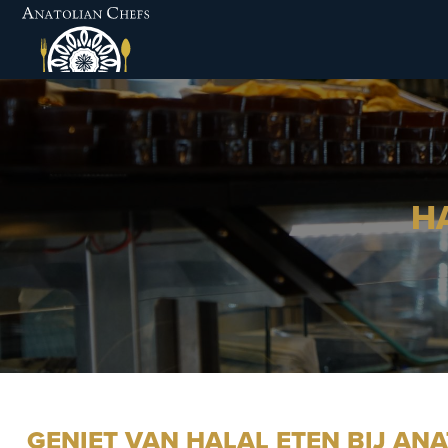
Ga
naar
inhoud
H
GENIET VAN HALAL ETEN BIJ AN