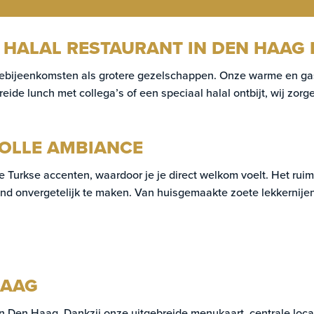
 HALAL RESTAURANT IN DEN HAAG D
liebijeenkomsten als grotere gezelschappen. Onze warme en gast
eide lunch met collega’s of een speciaal halal ontbijt, wij zorg
VOLLE AMBIANCE
Turkse accenten, waardoor je je direct welkom voelt. Het ruime
avond onvergetelijk te maken. Van huisgemaakte zoete lekkernije
HAAG
 in Den Haag. Dankzij onze uitgebreide menukaart, centrale lo